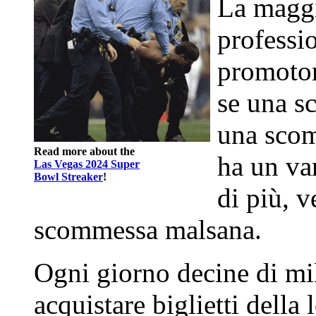
La maggi
professio
promotor
se una s
una scom
Read more about the
ha un va
Las Vegas 2024 Super
Bowl Streaker
!
di più, 
scommessa malsana.
Ogni giorno decine di mil
acquistare biglietti della