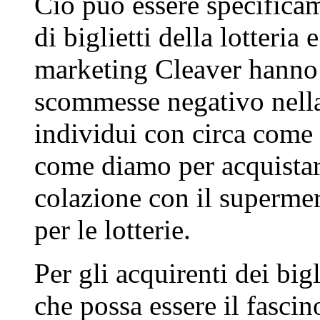
Ciò può essere specificam
di biglietti della lotteri
marketing Cleaver hanno 
scommesse negativo nella 
individui con circa come
come diamo per acquistare 
colazione con il supermer
per le lotterie.
Per gli acquirenti dei bigl
che possa essere il fasci