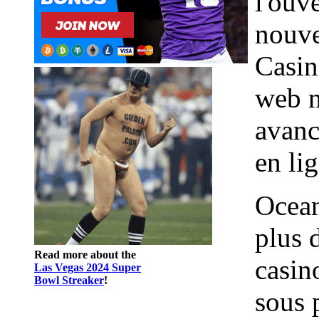
l'ouve
nouve
Casin
web n
avanc
en lig
Ocean
plus 
Read more about the
casin
Las Vegas 2024 Super
Bowl Streaker
!
sous 