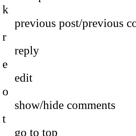
k
previous post/previous 
r
reply
e
edit
o
show/hide comments
t
go to top