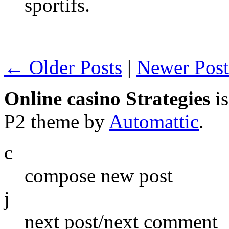
sportifs.
← Older Posts
|
Newer Pos
Online casino Strategies
is
P2 theme by
Automattic
.
c
compose new post
j
next post/next comment