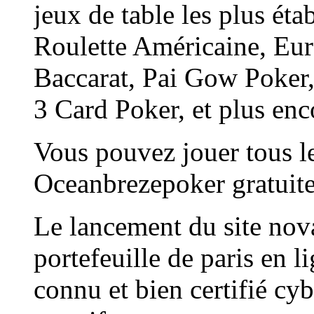
jeux de table les plus ét
Roulette Américaine, Eu
Baccarat, Pai Gow Poker,
3 Card Poker, et plus enc
Vous pouvez jouer tous l
Oceanbrezepoker gratuitem
Le lancement du site nova
portefeuille de paris en 
connu et bien certifié cyb