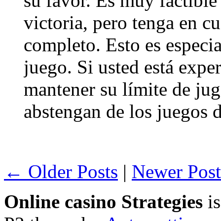
su favor. Es muy factible 
victoria, pero tenga en c
completo. Esto es especi
juego. Si usted está exp
mantener su límite de jug
abstengan de los juegos d
← Older Posts
|
Newer Pos
Online casino Strategies
is